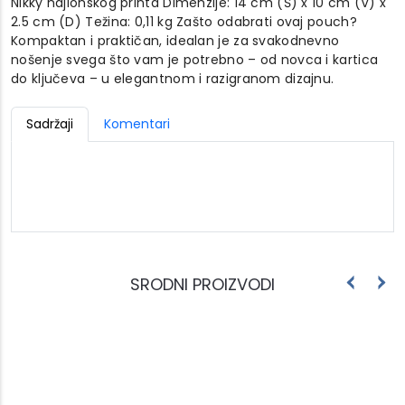
Nikky najlonskog printa Dimenzije: 14 cm (Š) x 10 cm (V) x
2.5 cm (D) Težina: 0,11 kg Zašto odabrati ovaj pouch?
Kompaktan i praktičan, idealan je za svakodnevno
nošenje svega što vam je potrebno – od novca i kartica
do ključeva – u elegantnom i razigranom dizajnu.
Sadržaji
Komentari
SRODNI PROIZVODI