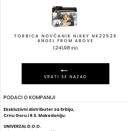
TORBICA NOVČANIK NIKKY NK22526
ANGEL FROM ABOVE
1.241,98
RSD.
VRATI SE NAZAD
PODACI O KOMPANIJI
Ekskluzivni distributer za Srbiju,
Crnu Goru i R.S. Makedoniju:
UNIVERZAL D.O.O.