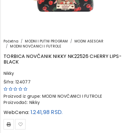
Početna
MODNI I PUTNI PROGRAM
MODNI ASESOAR
MODNI NOVČANICI I FUTROLE
TORBICA NOVČANIK NIKKY NK22526 CHERRY LIPS-
BLACK
Nikky
Šifra: 124077
Proizvod iz grupe:
MODNI NOVČANICI I FUTROLE
Proizvođač:
Nikky
1.241,98
RSD.
WebCena: