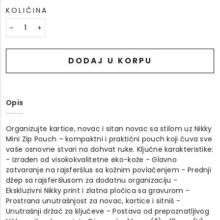
KOLIČINA
-
+
DODAJ U KORPU
Opis
Organizujte kartice, novac i sitan novac sa stilom uz Nikky
Mini Zip Pouch – kompaktni i praktični pouch koji čuva sve
vaše osnovne stvari na dohvat ruke. Ključne karakteristike:
- Izrađen od visokokvalitetne eko-kože - Glavno
zatvaranje na rajsferšlus sa kožnim povlačenjem - Prednji
džep sa rajsferšlusom za dodatnu organizaciju -
Ekskluzivni Nikky print i zlatna pločica sa gravurom -
Prostrana unutrašnjost za novac, kartice i sitniš -
Unutrašnji držač za ključeve - Postava od prepoznatljivog