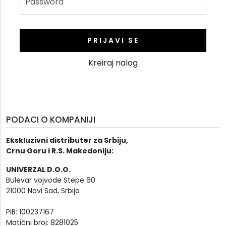
PRIJAVI SE
Kreiraj nalog
PODACI O KOMPANIJI
Ekskluzivni distributer za Srbiju,
Crnu Goru i R.S. Makedoniju:
UNIVERZAL D.O.O.
Bulevar vojvode Stepe 60
21000 Novi Sad, Srbija
PIB: 100237167
Matični broj: 8281025