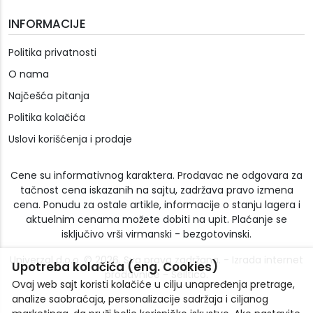
INFORMACIJE
Politika privatnosti
O nama
Najčešća pitanja
Politika kolačića
Uslovi korišćenja i prodaje
Cene su informativnog karaktera. Prodavac ne odgovara za
tačnost cena iskazanih na sajtu, zadržava pravo izmena
cena. Ponudu za ostale artikle, informacije o stanju lagera i
aktuelnim cenama možete dobiti na upit. Plaćanje se
isključivo vrši virmanski - bezgotovinski.
Univerzal d.o.o. © 2026. Sva prava zadržana. -
Izrada internet
Upotreba kolačića (eng. Cookies)
prodavnice
-
Selltico.
Ovaj web sajt koristi kolačiće u cilju unapređenja pretrage,
analize saobraćaja, personalizacije sadržaja i ciljanog